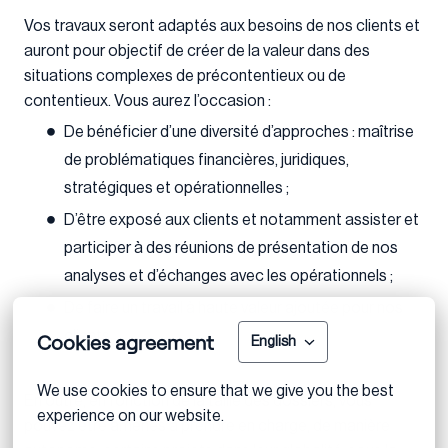
Vos travaux seront adaptés aux besoins de nos clients et
auront pour objectif de créer de la valeur dans des
situations complexes de précontentieux ou de
contentieux. Vous aurez l’occasion :
De bénéficier d’une diversité d’approches : maîtrise
de problématiques financières, juridiques,
stratégiques et opérationnelles ;
D’être exposé aux clients et notamment assister et
participer à des réunions de présentation de nos
analyses et d’échanges avec les opérationnels ;
De faire un travail à haute valeur ajoutée pour nos
clients.
Cookies agreement
English
We use cookies to ensure that we give you the best 
En outre, en fonction de la taille des dossiers, vous
experience on our website.
pouvez être amenés à prendre en charge, de manière