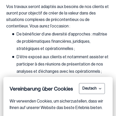
Vos travaux seront adaptés aux besoins de nos clients et
auront pour objectif de créer de la valeur dans des
situations complexes de précontentieux ou de
contentieux. Vous aurez l’occasion :
De bénéficier d’une diversité d’approches : maîtrise
de problématiques financières, juridiques,
stratégiques et opérationnelles ;
D’être exposé aux clients et notamment assister et
participer à des réunions de présentation de nos
analyses et d’échanges avec les opérationnels ;
De faire un travail à haute valeur ajoutée pour nos
clients.
Vereinbarung über Cookies
Deutsch
Wir verwenden Cookies, um sicherzustellen, dass wir 
En outre, en fonction de la taille des dossiers, vous
Ihnen auf unserer Website das beste Erlebnis bieten.
pouvez être amenés à prendre en charge, de manière