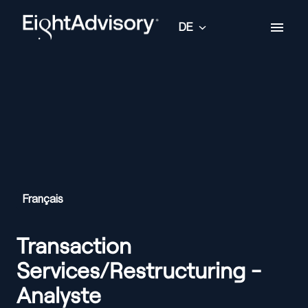
Zum
Inhalt
DE
Startseite
springen
Français
Transaction
Services/Restructuring -
Analyste