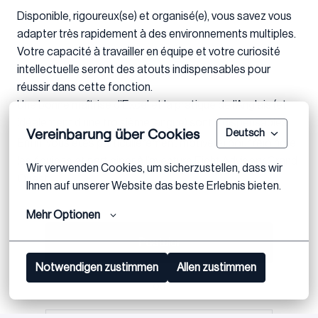
Disponible, rigoureux(se) et organisé(e), vous savez vous
adapter très rapidement à des environnements multiples.
Votre capacité à travailler en équipe et votre curiosité
intellectuelle seront des atouts indispensables pour
réussir dans cette fonction.
Une bonne maîtrise d’Excel et la pratique de l’Anglais (et
idéalement d’une troisième langue) sont indispensables.
Vereinbarung über Cookies
Deutsch
Enfin, vous êtes particulièrement motivé(e) pour rejoindre
les équipes et participer à l’aventure Eight Advisory Grand
Wir verwenden Cookies, um sicherzustellen, dass wir 
Ouest.
Ihnen auf unserer Website das beste Erlebnis bieten.
Mehr Optionen
Postuler
Notwendigen zustimmen
Allen zustimmen
ou