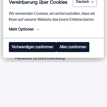
Vereinbarung über Cookies
Deutsch
Das erwartet Sie:
Wir verwenden Cookies, um sicherzustellen, dass wir 
Ihnen auf unserer Website das beste Erlebnis bieten.
Eine steile Lernkurve mit praktischer Erfahrung bei
Mehr Optionen
echten Transaktionen von Tag eins an
Ein unterstützendes, kollaboratives Team, das Ihre
Beiträge wertschätzt
Notwendigen zustimmen
Allen zustimmen
Persönliche Mentorbetreuung und strukturiertes
Feedback für Ihre Entwicklung
Die Möglichkeit, Ihr Praktikum in eine Festanstellung
umzuwandeln – wir investieren in Ihr Potenzial