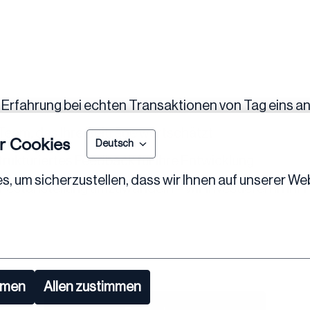
r Erfahrung bei echten Transaktionen von Tag eins a
 Team, das Ihre Beiträge wertschätzt
r Cookies
Deutsch
rukturiertes Feedback für Ihre Entwicklung
 um sicherzustellen, dass wir Ihnen auf unserer Web
e Festanstellung umzuwandeln – wir investieren in Ihr 
mmen
Allen zustimmen