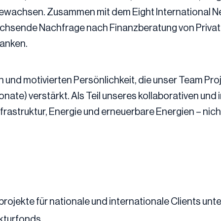
ewachsen. Zusammen mit dem Eight International Net
achsende Nachfrage nach Finanzberatung von Private
anken.
n und motivierten Persönlichkeit, die unser Team Pro
nate) verstärkt. Als Teil unseres kollaborativen und
frastruktur, Energie und erneuerbare Energien – nich
jekte für nationale und internationale Clients unter
ukturfonds