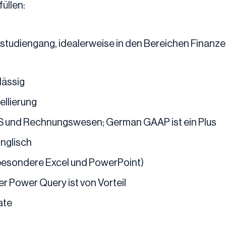
üllen:
rstudiengang, idealerweise in den Bereichen Finanze
lässig
ellierung
RS und Rechnungswesen; German GAAP ist ein Plus
Englisch
sbesondere Excel und PowerPoint)
r Power Query ist von Vorteil
ate