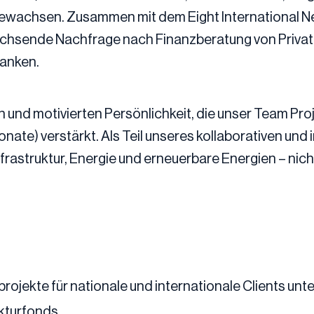
ewachsen. Zusammen mit dem Eight International Net
achsende Nachfrage nach Finanzberatung von Private
anken.
n und motivierten Persönlichkeit, die unser Team Pro
nate) verstärkt. Als Teil unseres kollaborativen und
frastruktur, Energie und erneuerbare Energien – nich
jekte für nationale und internationale Clients unter
ukturfonds