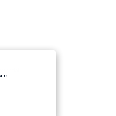
n
Potenzial
ite.