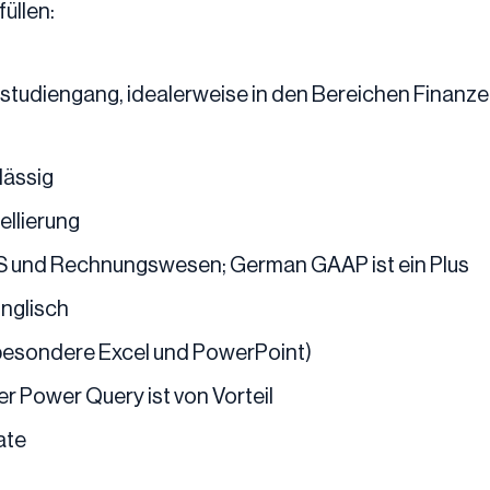
üllen:
rstudiengang, idealerweise in den Bereichen Finanze
lässig
ellierung
RS und Rechnungswesen; German GAAP ist ein Plus
Englisch
sbesondere Excel und PowerPoint)
r Power Query ist von Vorteil
ate