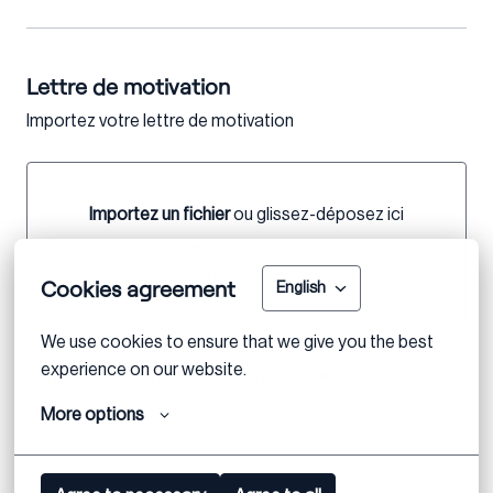
Lettre de motivation
Importez votre lettre de motivation
Importez un fichier
ou glissez-déposez ici
Importez un fichier ou glissez-déposez ici
Fichiers acceptés : PDF, DOC, DOCX, JPEG et
PNG jusqu'à 50MB.
Cookies agreement
English
We use cookies to ensure that we give you the best 
experience on our website.
Rédigez votre lettre manuellement ici
More options