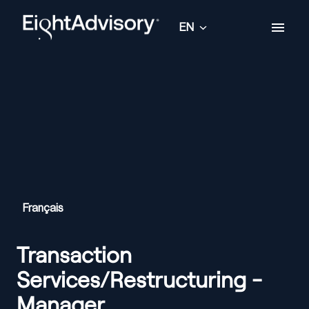
Skip
to
EN
Homepage
content
Français
Transaction
Services/Restructuring -
Manager