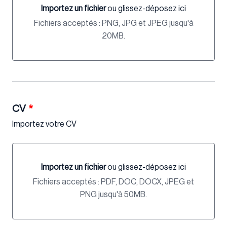
Importez un fichier
ou glissez-déposez ici
Importez un fichier ou glissez-déposez ici
Fichiers acceptés : PNG, JPG et JPEG jusqu'à
20MB.
CV
*
Importez votre CV
Importez un fichier
ou glissez-déposez ici
Importez un fichier ou glissez-déposez ici
Fichiers acceptés : PDF, DOC, DOCX, JPEG et
PNG jusqu'à 50MB.